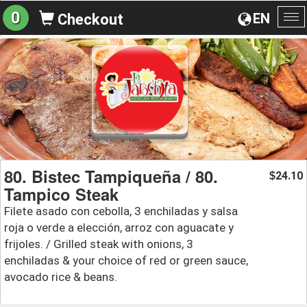
0
EN
Checkout
To
na
80. Bistec Tampiqueña / 80.
24.10
$
Tampico Steak
Filete asado con cebolla, 3 enchiladas y salsa
roja o verde a elección, arroz con aguacate y
frijoles. / Grilled steak with onions, 3
enchiladas & your choice of red or green sauce,
avocado rice & beans.