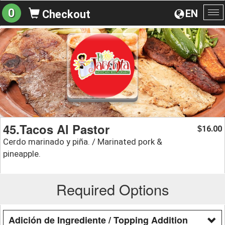
0
EN
Checkout
To
na
45.Tacos Al Pastor
16.00
$
Cerdo marinado y piña. / Marinated pork &
pineapple.
Required Options
Adición de Ingrediente / Topping Addition